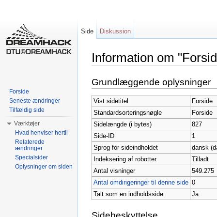
Side
Diskussion
Information om "Forsid
Skift til:
Navigation
,
Søgning
Grundlæggende oplysninger
Forside
Vist sidetitel
Forside
Seneste ændringer
Tilfældig side
Standardsorteringsnøgle
Forside
Værktøjer
Sidelængde (i bytes)
827
Hvad henviser hertil
Side-ID
1
Relaterede
Sprog for sideindholdet
dansk (d
ændringer
Specialsider
Indeksering af robotter
Tilladt
Oplysninger om siden
Antal visninger
549.275
Antal omdirigeringer til denne side
0
Talt som en indholdsside
Ja
Sidebeskyttelse