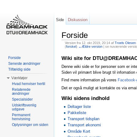
Side
Diskussion
Forside
Version fra 12. okt 2019, 20:14 af
Troels Olesen
(
forskel
)
←Ældre version
| se nuværende version
Skift til:
Navigation
,
Søgning
Wiki site for DTU@DREAMHA
Forside
Seneste ændringer
Denne wiki side er for personer som er 
Tilfældig side
Siden vil primært blive brugt til infomatio
Værktøjer
Find mere information på vores
Facebook-
Hvad henviser hertil
Det er også muligt at kontakte os via emai
Relaterede
ændringer
Wiki sidens indhold
Specialsider
Udskriftsvenlig
Deltager liste
udgave
Pakkeliste
Permanent
Transport tidsplan
henvisning
Oplysninger om siden
Transport økonomi
Område Kort