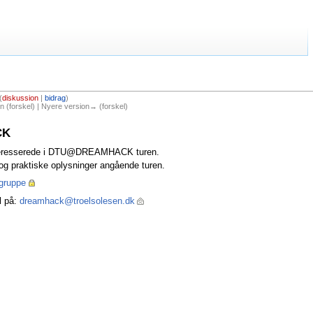
(
diskussion
|
bidrag
)
 (forskel) | Nyere version→ (forskel)
CK
interesserede i DTU@DREAMHACK turen.
n og praktiske oplysninger angående turen.
gruppe
l på:
dreamhack@troelsolesen.dk