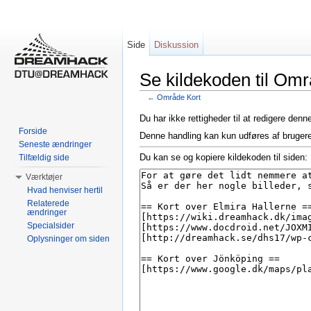
Side
Diskussion
Se kildekoden til Omr
←
Område Kort
Skift til:
Navigation
,
Søgning
Du har ikke rettigheder til at redigere denn
Forside
Denne handling kan kun udføres af bruger
Seneste ændringer
Du kan se og kopiere kildekoden til siden:
Tilfældig side
Værktøjer
Hvad henviser hertil
Relaterede
ændringer
Specialsider
Oplysninger om siden