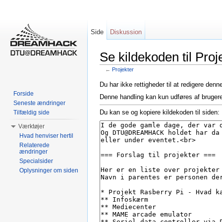
Side
Diskussion
Se kildekoden til Proj
←
Projekter
Skift til:
Navigation
,
Søgning
Du har ikke rettigheder til at redigere denn
Forside
Denne handling kan kun udføres af bruger
Seneste ændringer
Du kan se og kopiere kildekoden til siden:
Tilfældig side
Værktøjer
Hvad henviser hertil
Relaterede
ændringer
Specialsider
Oplysninger om siden