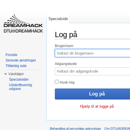
Specialside
Log på
Skift til:
Navigation
,
Søgning
Brugernavn
Forside
Seneste ændringer
Adgangskode
Tilfældig side
Værktøjer
Specialsider
Husk mig
Udskriftsvenlig
udgave
Hjælp til at logge på
Behandling af personlige oplysninger
Om DTU@DREA