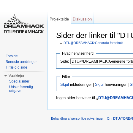
Projektside
Diskussion
Sider der linker til
←
DTU@DREAMHACK:Generelle forbehold
Skift til:
Navigation
,
Søgning
Hvad henviser hertil
Forside
Side:
Seneste ændringer
Tilfældig side
Værktøjer
Filtre
Specialsider
Skjul
inkluderinger |
Skjul
henvisninger |
S
Udskriftsvenlig
udgave
Ingen sider henviser til
„
DTU@DREAMHACK:G
Behandling af personlige oplysninger
Om DTU@DREA