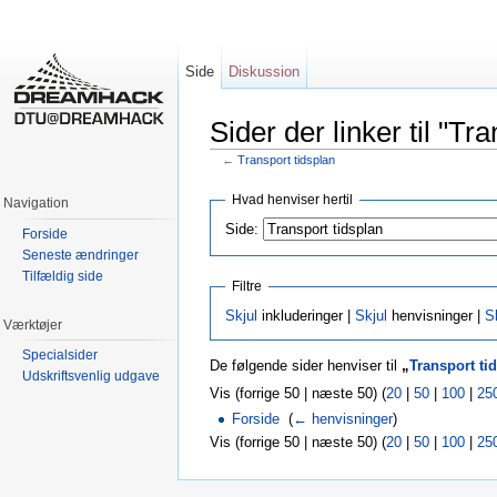
Side
Diskussion
Sider der linker til "Tr
←
Transport tidsplan
Skift til:
Navigation
,
Søgning
Hvad henviser hertil
Navigation
Side:
Forside
Seneste ændringer
Tilfældig side
Filtre
Skjul
inkluderinger |
Skjul
henvisninger |
S
Værktøjer
Specialsider
De følgende sider henviser til
„
Transport ti
Udskriftsvenlig udgave
Vis (forrige 50 | næste 50) (
20
|
50
|
100
|
25
Forside
‎
(
← henvisninger
)
Vis (forrige 50 | næste 50) (
20
|
50
|
100
|
25